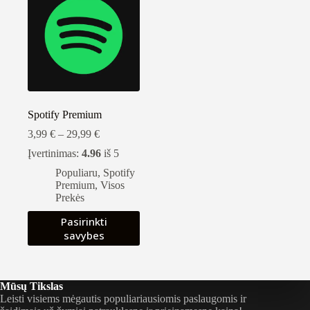
Spotify Premium
Kainų
3,99
€
–
29,99
€
intervalas:
Įvertinimas:
4.96
iš 5
nuo
3,99 €
Populiaru
,
Spotify
iki
Premium
,
Visos
29,99 €
Prekės
Šis
Pasirinkti
produktas
savybes
turi
kelis
variantus.
Variantus
Mūsų Tikslas
galite
Leisti visiems mėgautis populiariausiomis paslaugomis ir
pasirinkti