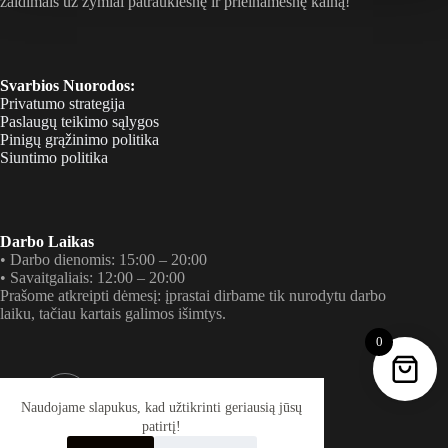
žaidimais už žymiai patrauklesnę ir prieinamesnę kainą!
gaminio
puslapyje
Svarbios Nuorodos:
Privatumo strategija
Paslaugų teikimo sąlygos
Pinigų grąžinimo politika
Siuntimo politika
Darbo Laikas
• Darbo dienomis: 15:00 – 20:00
• Savaitgaliais: 12:00 – 20:00
Prašome atkreipti dėmesį: įprastai dirbame tik nurodytu darbo
laiku, tačiau kartais galimos išimtys.
0
Tel. Numeris
+37060085735 (Tik RCS ar SMS)
Naudojame slapukus, kad užtikrinti geriausią jūsų
patirtį!
El. Paštas