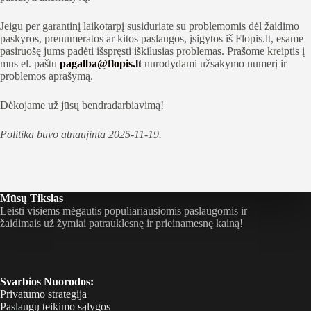
Jeigu per garantinį laikotarpį susiduriate su problemomis dėl žaidimo
paskyros, prenumeratos ar kitos paslaugos, įsigytos iš Flopis.lt, esame
pasiruošę jums padėti išspręsti iškilusias problemas. Prašome kreiptis į
mus el. paštu
pagalba@flopis.lt
nurodydami užsakymo numerį ir
problemos aprašymą.
Dėkojame už jūsų bendradarbiavimą!
Politika buvo atnaujinta 2025-11-19.
Mūsų Tikslas
Leisti visiems mėgautis populiariausiomis paslaugomis ir
žaidimais už žymiai patrauklesnę ir prieinamesnę kainą!
Svarbios Nuorodos:
Privatumo strategija
Paslaugų teikimo sąlygos