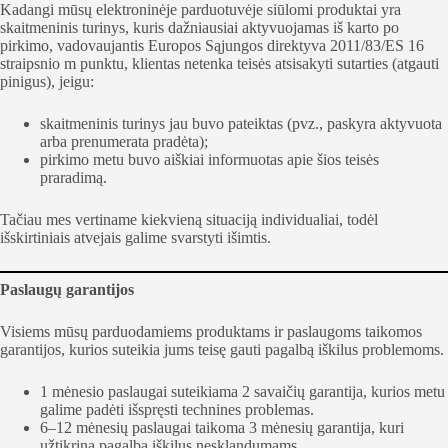
Kadangi mūsų elektroninėje parduotuvėje siūlomi produktai yra
skaitmeninis turinys, kuris dažniausiai aktyvuojamas iš karto po
pirkimo, vadovaujantis Europos Sąjungos direktyva 2011/83/ES 16
straipsnio m punktu, klientas netenka teisės atsisakyti sutarties (atgauti
pinigus), jeigu:
skaitmeninis turinys jau buvo pateiktas (pvz., paskyra aktyvuota
arba prenumerata pradėta);
pirkimo metu buvo aiškiai informuotas apie šios teisės
praradimą.
Tačiau mes vertiname kiekvieną situaciją individualiai, todėl
išskirtiniais atvejais galime svarstyti išimtis.
Paslaugų garantijos
Visiems mūsų parduodamiems produktams ir paslaugoms taikomos
garantijos, kurios suteikia jums teisę gauti pagalbą iškilus problemoms.
1 mėnesio paslaugai suteikiama 2 savaičių garantija, kurios metu
galime padėti išspręsti technines problemas.
6–12 mėnesių paslaugai taikoma 3 mėnesių garantija, kuri
užtikrina pagalbą iškilus nesklandumams.