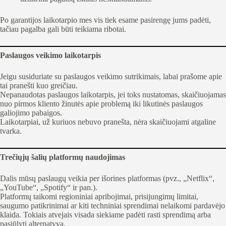
Po garantijos laikotarpio mes vis tiek esame pasirengę jums padėti,
tačiau pagalba gali būti teikiama ribotai.
Paslaugos veikimo laikotarpis
Jeigu susiduriate su paslaugos veikimo sutrikimais, labai prašome apie
tai pranešti kuo greičiau.
Nepanaudotas paslaugos laikotarpis, jei toks nustatomas, skaičiuojamas
nuo pirmos kliento žinutės apie problemą iki likutinės paslaugos
galiojimo pabaigos.
Laikotarpiai, už kuriuos nebuvo pranešta, nėra skaičiuojami atgaline
tvarka.
Trečiųjų šalių platformų naudojimas
Dalis mūsų paslaugų veikia per išorines platformas (pvz., „Netflix“,
„YouTube“, „Spotify“ ir pan.).
Platformų taikomi regioniniai apribojimai, prisijungimų limitai,
saugumo patikrinimai ar kiti techniniai sprendimai nelaikomi pardavėjo
klaida. Tokiais atvejais visada siekiame padėti rasti sprendimą arba
pasiūlyti alternatyvą.