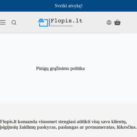
Pereiti
Sveiki atvykę!
prie
turinio
Pirkinių
krepšelis
Pinigų grąžinimo politika
Flopis.lt komanda visuomet stengiasi atitikti visų savo klientų,
įsigijusių žaidimų paskyras, paslaugas ar prenumeratas, lūkesčius.