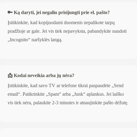
🔑 Ką daryti, jei negaliu prisijungti prie el. pašto?
Įsitikinkite, kad kopijuodami duomenis nepalikote tarpų
pradžioje ar gale. Jei vis tiek nepavyksta, pabandykite naudoti
„Incognito“ naršyklės langą.
📩 Kodai neveikia arba jų nėra?
Įsitikinkite, kad savo TV ar telefone tikrai paspaudėte „Send
email“. Patikrinkite „Spam“ arba „Junk“ aplankus. Jei laiško
vis tiek nėra, palaukite 2-3 minutes ir atnaujinkite pašto dėžutę.