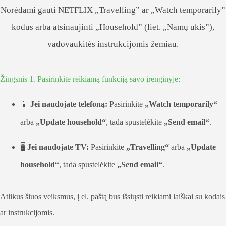
Norėdami gauti NETFLIX „Travelling” ar „Watch temporarily”
kodus arba atsinaujinti „Household” (liet. „Namų ūkis”),
vadovaukitės instrukcijomis žemiau.
Žingsnis 1. Pasirinkite reikiamą funkciją savo įrenginyje:
📱
Jei naudojate telefoną:
Pasirinkite
„Watch temporarily“
arba
„Update household“
, tada spustelėkite
„Send email“
.
🖥️
Jei naudojate TV:
Pasirinkite
„Travelling“
arba
„Update
household“
, tada spustelėkite
„Send email“
.
Atlikus šiuos veiksmus, į el. paštą bus išsiųsti reikiami laiškai su kodais
ar instrukcijomis.