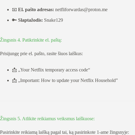
📧
El. pašto adresas:
netfliforwardas@proton.me
🔑
Slaptažodis:
Snake129
Žingsnis 4. Patikrinkite el. paštą:
Prisijungę prie el. pašto, rasite šiuos laiškus:
📩 „Your Netflix temporary access code“
📩 „Important: How to update your Netflix Household”
Žingsnis 5. Atlikite reikiamus veiksmus laiškuose:
Pasirinkite reikiamą laišką pagal tai, ką pasirinkote 1-ame žingsnyje: