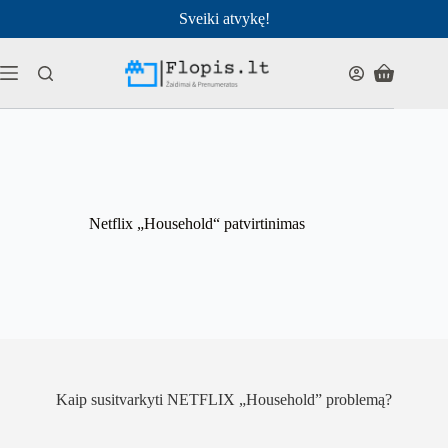
Pereiti
Sveiki atvykę!
prie
turinio
Pirkinių
krepšelis
Netflix „Household“ patvirtinimas
Kaip susitvarkyti NETFLIX „Household” problemą?