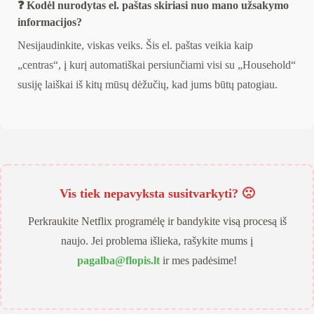
❓ Kodėl nurodytas el. paštas skiriasi nuo mano užsakymo
informacijos?
Nesijaudinkite, viskas veiks. Šis el. paštas veikia kaip
„centras“, į kurį automatiškai persiunčiami visi su „Household“
susiję laiškai iš kitų mūsų dėžučių, kad jums būtų patogiau.
Vis tiek nepavyksta susitvarkyti? 🙁
Perkraukite Netflix programėlę ir bandykite visą procesą iš
naujo. Jei problema išlieka, rašykite mums į
pagalba@flopis.lt
ir mes padėsime!