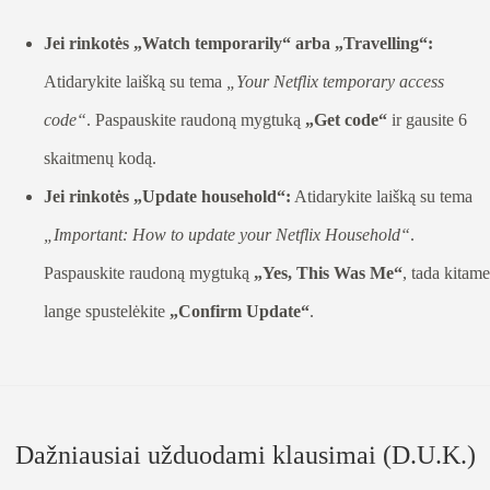
Jei rinkotės „Watch temporarily“ arba „Travelling“:
Atidarykite laišką su tema
„Your Netflix temporary access
code“
. Paspauskite raudoną mygtuką
„Get code“
ir gausite 6
skaitmenų kodą.
Jei rinkotės „Update household“:
Atidarykite laišką su tema
„Important: How to update your Netflix Household“
.
Paspauskite raudoną mygtuką
„Yes, This Was Me“
, tada kitame
lange spustelėkite
„Confirm Update“
.
Dažniausiai užduodami klausimai (D.U.K.)