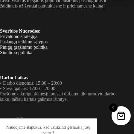
Leisti visiems mėgautis populiariausiomis paslaugomis ir
pasirinkti
žaidimais už žymiai patrauklesnę ir prieinamesnę kainą!
gaminio
puslapyje
Svarbios Nuorodos:
Privatumo strategija
Paslaugų teikimo sąlygos
Pinigų grąžinimo politika
Siuntimo politika
Darbo Laikas
• Darbo dienomis: 15:00 – 20:00
• Savaitgaliais: 12:00 – 20:00
Prašome atkreipti dėmesį: įprastai dirbame tik nurodytu darbo
laiku, tačiau kartais galimos išimtys.
0
Tel. Numeris
+37060085735 (Tik RCS ar SMS)
Naudojame slapukus, kad užtikrinti geriausią jūsų
patirtį!