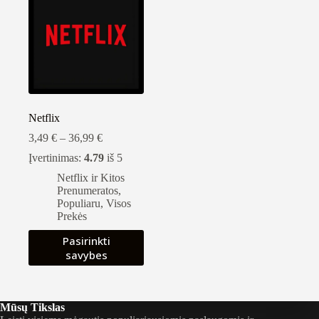
Netflix
Kainų
3,49
€
–
36,99
€
intervalas:
Įvertinimas:
4.79
iš 5
nuo
3,49 €
Netflix ir Kitos
iki
Prenumeratos
,
36,99 €
Populiaru
,
Visos
Prekės
Šis
Pasirinkti
produktas
savybes
turi
kelis
variantus.
Variantus
Mūsų Tikslas
galite