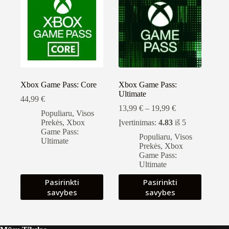
Xbox Game Pass: Core
Xbox Game Pass:
Ultimate
44,99
€
Kainų
13,99
€
–
19,99
€
Populiaru
,
Visos
intervalas:
Prekės
,
Xbox
Įvertinimas:
4.83
iš 5
nuo
Game Pass:
13,99 €
Populiaru
,
Visos
Ultimate
iki
Prekės
,
Xbox
19,99 €
Game Pass:
Ultimate
Šis
Šis
Pasirinkti
Pasirinkti
produktas
produktas
savybes
savybes
turi
turi
kelis
kelis
variantus.
variantus.
Variantus
Variantus