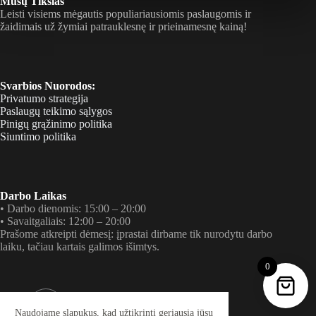
Mūsų Tikslas
galite
galite
Leisti visiems mėgautis populiariausiomis paslaugomis ir
pasirinkti
pasirinkti
žaidimais už žymiai patrauklesnę ir prieinamesnę kainą!
gaminio
gaminio
puslapyje
puslapyje
Svarbios Nuorodos:
Privatumo strategija
Paslaugų teikimo sąlygos
Pinigų grąžinimo politika
Siuntimo politika
Darbo Laikas
• Darbo dienomis: 15:00 – 20:00
• Savaitgaliais: 12:00 – 20:00
Prašome atkreipti dėmesį: įprastai dirbame tik nurodytu darbo
laiku, tačiau kartais galimos išimtys.
0
Tel. Numeris
+37060085735 (Tik RCS ar SMS)
Naudojame slapukus, kad užtikrinti geriausią jūsų