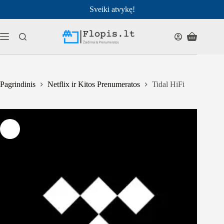
Pereiti
Sveiki atvykę!
prie
turinio
Pirkinių
krepšelis
Pagrindinis
Netflix ir Kitos Prenumeratos
Tidal HiFi