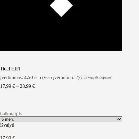
Tidal HiFi
Įvertinimas:
4.50
iš 5 (viso įvertinimų:
2
)
(
2
pirkėjų atsiliepimai)
Kainų
17,99
€
–
28,99
€
intervalas:
nuo
17,99 €
iki
Laikotarpis
28,99 €
Išvalyti
17,99
€