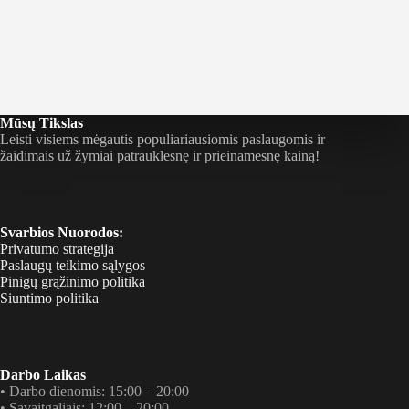
Mūsų Tikslas
Leisti visiems mėgautis populiariausiomis paslaugomis ir
žaidimais už žymiai patrauklesnę ir prieinamesnę kainą!
Svarbios Nuorodos:
Privatumo strategija
Paslaugų teikimo sąlygos
Pinigų grąžinimo politika
Siuntimo politika
Darbo Laikas
• Darbo dienomis: 15:00 – 20:00
• Savaitgaliais: 12:00 – 20:00