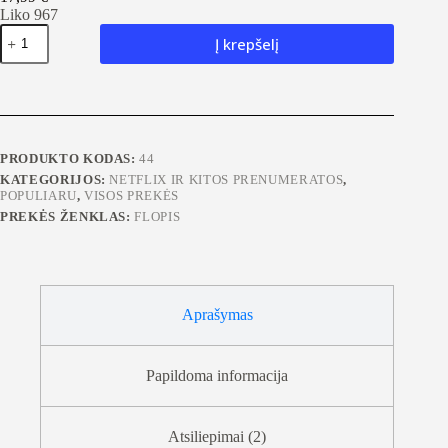
Liko 967
produkto
Į krepšelį
kiekis:
Tidal
HiFi
PRODUKTO KODAS:
44
KATEGORIJOS:
NETFLIX IR KITOS PRENUMERATOS
,
POPULIARU
,
VISOS PREKĖS
PREKĖS ŽENKLAS:
FLOPIS
Aprašymas
Papildoma informacija
Atsiliepimai (2)