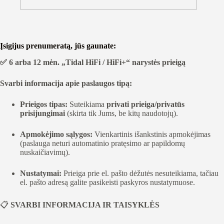
Įsigijus prenumeratą, jūs gaunate:
✅ 6 arba 12 mėn. „Tidal HiFi / HiFi+“ narystės prieigą
Svarbi informacija apie paslaugos tipą:
Prieigos tipas:
Suteikiama
privati prieiga/privatūs
prisijungimai
(skirta tik Jums, be kitų naudotojų).
Apmokėjimo sąlygos:
Vienkartinis išankstinis apmokėjimas
(paslauga neturi automatinio pratęsimo ar papildomų
nuskaičiavimų).
Nustatymai:
Prieiga prie el. pašto dėžutės nesuteikiama, tačiau
el. pašto adresą galite pasikeisti paskyros nustatymuose.
📋
SVARBI INFORMACIJA IR TAISYKLĖS