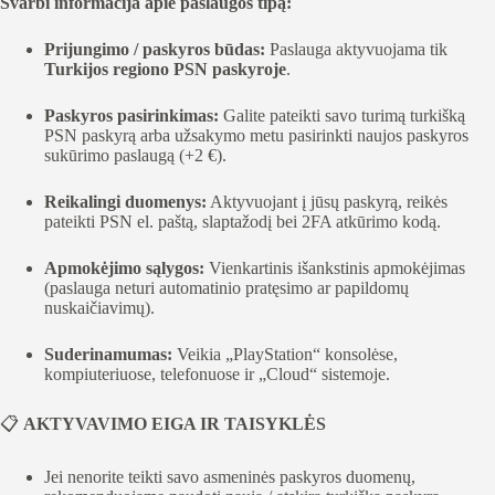
Svarbi informacija apie paslaugos tipą:
Prijungimo / paskyros būdas:
Paslauga aktyvuojama tik
Turkijos regiono PSN paskyroje
.
Paskyros pasirinkimas:
Galite pateikti savo turimą turkišką
PSN paskyrą arba užsakymo metu pasirinkti naujos paskyros
sukūrimo paslaugą (+2 €).
Reikalingi duomenys:
Aktyvuojant į jūsų paskyrą, reikės
pateikti PSN el. paštą, slaptažodį bei 2FA atkūrimo kodą.
Apmokėjimo sąlygos:
Vienkartinis išankstinis apmokėjimas
(paslauga neturi automatinio pratęsimo ar papildomų
nuskaičiavimų).
Suderinamumas:
Veikia „PlayStation“ konsolėse,
kompiuteriuose, telefonuose ir „Cloud“ sistemoje.
📋
AKTYVAVIMO EIGA IR TAISYKLĖS
Jei nenorite teikti savo asmeninės paskyros duomenų,