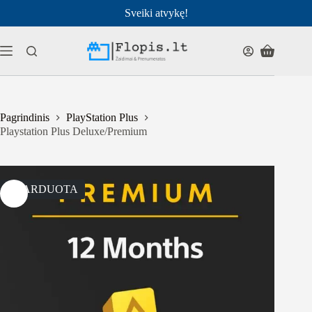
Pereiti
Sveiki atvykę!
prie
turinio
Pirkinių
krepšelis
Pagrindinis
PlayStation Plus
Playstation Plus Deluxe/Premium
IŠPARDUOTA