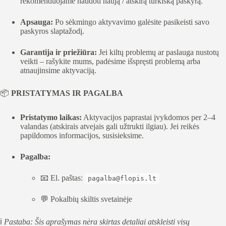
rekomenduojame naudoti naują / atskirą turkišką paskyrą.
Apsauga:
Po sėkmingo aktyvavimo galėsite pasikeisti savo
paskyros slaptažodį.
Garantija ir priežiūra:
Jei kiltų problemų ar paslauga nustotų
veikti – rašykite mums, padėsime išspręsti problemą arba
atnaujinsime aktyvaciją.
📦
PRISTATYMAS IR PAGALBA
Pristatymo laikas:
Aktyvacijos paprastai įvykdomos per 2–4
valandas (atskirais atvejais gali užtrukti ilgiau). Jei reikės
papildomos informacijos, susisieksime.
Pagalba:
📧 El. paštas:
pagalba@flopis.lt
💬 Pokalbių skiltis svetainėje
ℹ️
Pastaba: Šis aprašymas nėra skirtas detaliai atskleisti visų